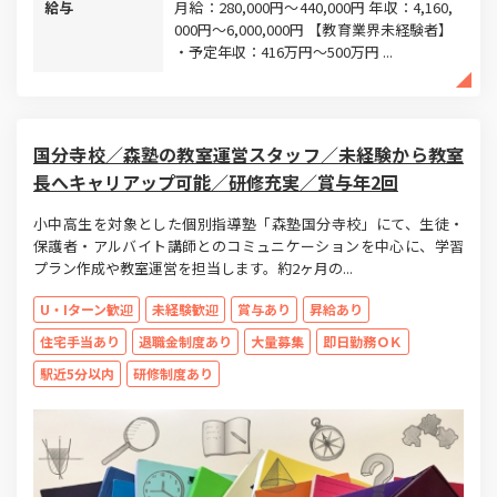
給与
月給：280,000円～440,000円 年収：4,160,
000円～6,000,000円 【教育業界未経験者】
・予定年収：416万円～500万円 ...
国分寺校／森塾の教室運営スタッフ／未経験から教室
長へキャリアップ可能／研修充実／賞与年2回
小中高生を対象とした個別指導塾「森塾国分寺校」にて、生徒・
保護者・アルバイト講師とのコミュニケーションを中心に、学習
プラン作成や教室運営を担当します。約2ヶ月の...
U・Iターン歓迎
未経験歓迎
賞与あり
昇給あり
住宅手当あり
退職金制度あり
大量募集
即日勤務ＯＫ
駅近5分以内
研修制度あり