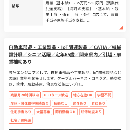
月給（基本給）：25万円〜50万円（残業代
給与
別途支給） 【毎月の支給】 ・基本給 ・残
業手当 ・通勤手当 ・条件に応じて、家賃
手当や家族手当を支給。...
自動車部品・工業製品・IoT関連製品 ／CATIA／機械
設計職／シニア活躍／定年65歳／関東県内／引越・家
賃補助あり
設計エンジニアとして、自動車部品や工業製品、IoT関連製品など
の設計業務をお任せします。ケーブルハーネス・コネクタ、熱交換
器、筐体、駆動装置、治具など幅広いプロ...
残業月20時間以内
U・Iターン歓迎
地方在住OK
学歴不問
産休・育休取得実績あり
転勤なし
賞与あり
昇給あり
住宅手当あり
大量募集
即日勤務ＯＫ
研修制度あり
社宅 / 寮完備