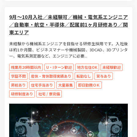
9月～10月入社／未経験可／機械・電気系エンジニア
／自動車・航空・半導体／配属前1ヶ月研修あり／関
東エリア
未経験から機械系エンジニアを目指せる研修生採用です。入社後
は約1か月間、ビジネスマナーや機械製図、3DCAD、3Dプリンタ
ー、電気系測定器など、エンジニアに必要...
残業月20時間以内
U・Iターン歓迎
地方在住OK
未経験歓迎
学歴不問
産休・育休取得実績あり
転勤なし
賞与あり
昇給あり
住宅手当あり
大量募集
即日勤務ＯＫ
研修制度あり
社宅 / 寮完備