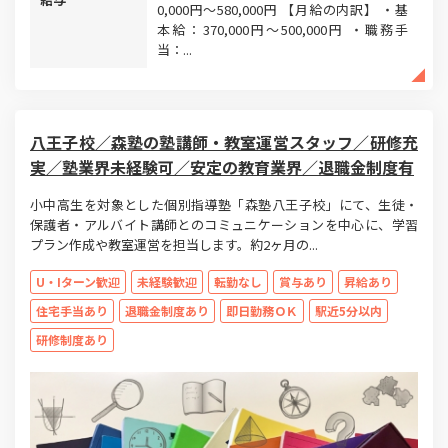
0,000円〜580,000円 【月給の内訳】 ・基
本給：370,000円〜500,000円 ・職務手
当：...
八王子校／森塾の塾講師・教室運営スタッフ／研修充
実／塾業界未経験可／安定の教育業界／退職金制度有
小中高生を対象とした個別指導塾「森塾八王子校」にて、生徒・
保護者・アルバイト講師とのコミュニケーションを中心に、学習
プラン作成や教室運営を担当します。約2ヶ月の...
U・Iターン歓迎
未経験歓迎
転勤なし
賞与あり
昇給あり
住宅手当あり
退職金制度あり
即日勤務ＯＫ
駅近5分以内
研修制度あり