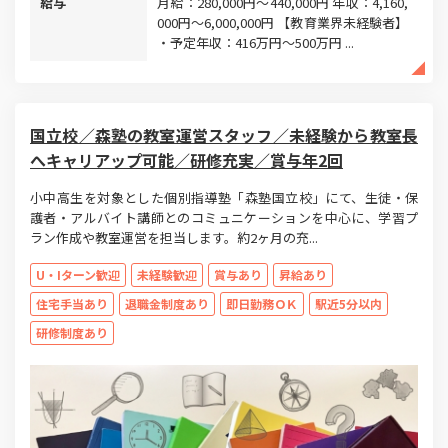
給与
月給：280,000円～440,000円 年収：4,160,
000円～6,000,000円 【教育業界未経験者】
・予定年収：416万円～500万円 ...
国立校／森塾の教室運営スタッフ／未経験から教室長
へキャリアップ可能／研修充実／賞与年2回
小中高生を対象とした個別指導塾「森塾国立校」にて、生徒・保
護者・アルバイト講師とのコミュニケーションを中心に、学習プ
ラン作成や教室運営を担当します。約2ヶ月の充...
U・Iターン歓迎
未経験歓迎
賞与あり
昇給あり
住宅手当あり
退職金制度あり
即日勤務ＯＫ
駅近5分以内
研修制度あり