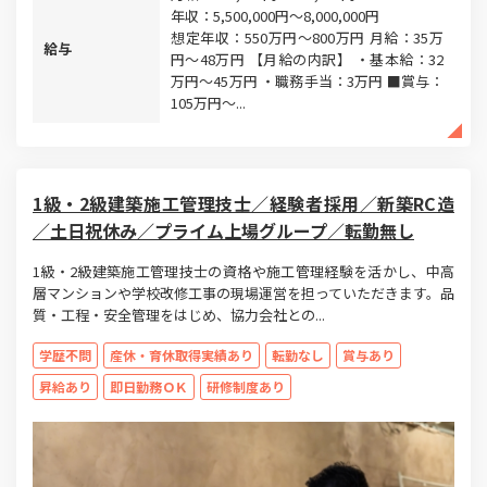
年収：5,500,000円～8,000,000円
想定年収：550万円～800万円 月給：35万
給与
円〜48万円 【月給の内訳】 ・基本給：32
万円〜45万円 ・職務手当：3万円 ■賞与：
105万円～...
1級・2級建築施工管理技士／経験者採用／新築RC造
／土日祝休み／プライム上場グループ／転勤無し
1級・2級建築施工管理技士の資格や施工管理経験を活かし、中高
層マンションや学校改修工事の現場運営を担っていただきます。品
質・工程・安全管理をはじめ、協力会社との...
学歴不問
産休・育休取得実績あり
転勤なし
賞与あり
昇給あり
即日勤務ＯＫ
研修制度あり