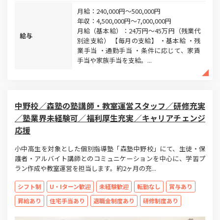
月給：240,000円～500,000円
年収：4,500,000円～7,000,000円
月給（基本給）：24万円〜45万円（残業代
給与
別途支給） 【毎月の支給】 ・基本給 ・残
業手当 ・通勤手当 ・条件に応じて、家賃
手当や家族手当を支給。...
中野校／森塾の塾講師・教室運営スタッフ／研修充実
／塾業界未経験可／福利厚生充実／キャリアチェンジ
応援
小中高生を対象とした個別指導塾「森塾中野校」にて、生徒・保
護者・アルバイト講師とのコミュニケーションを中心に、学習プ
ラン作成や教室運営を担当します。約2ヶ月の充...
シフト制
U・Iターン歓迎
未経験歓迎
転勤なし
賞与あり
昇給あり
住宅手当あり
退職金制度あり
研修制度あり