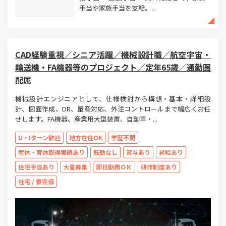
手当や家族手当を支給。...
CAD経験重視／シニア活躍／機械設計職／航空宇宙・
輸送機・FA機器等のプロジェクト／定年65歳／通勤圏
配属
機械設計エンジニアとして、仕様検討から構想・基本・詳細設
計、図面作成、DR、量産対応、外注コントロールまで幅広くお任
せします。FA機器、産業用大型装置、自動車・...
U・Iターン歓迎
地方在住OK
学歴不問
産休・育休取得実績あり
転勤なし
賞与あり
昇給あり
住宅手当あり
大量募集
即日勤務ＯＫ
研修制度あり
社宅 / 寮完備