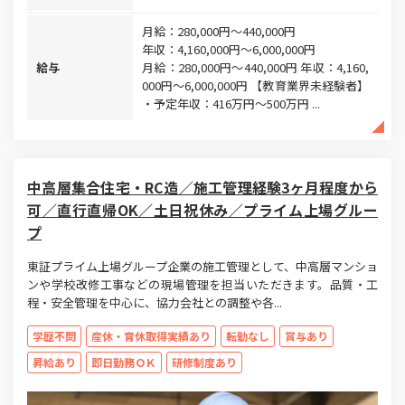
月給：280,000円～440,000円
年収：4,160,000円～6,000,000円
給与
月給：280,000円～440,000円 年収：4,160,
000円～6,000,000円 【教育業界未経験者】
・予定年収：416万円～500万円 ...
中高層集合住宅・RC造／施工管理経験3ヶ月程度から
可／直行直帰OK／土日祝休み／プライム上場グルー
プ
東証プライム上場グループ企業の施工管理として、中高層マンショ
ンや学校改修工事などの現場管理を担当いただきます。品質・工
程・安全管理を中心に、協力会社との調整や各...
学歴不問
産休・育休取得実績あり
転勤なし
賞与あり
昇給あり
即日勤務ＯＫ
研修制度あり