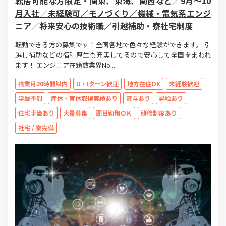
転居可能な方限定・関東、東海、関西など／9月～10
月入社／未経験可／モノづくり／機械・電気系エンジ
ニア／将来安心の技術職／引越補助・寮社宅制度
転勤できる方の募集です！全国各地で色々な経験ができます。 引
越し補助などの福利厚生も充実してるので安心して全国をまわれ
ます！ エンジニア在籍数業界No....
残業月20時間以内
U・Iターン歓迎
地方在住OK
未経験歓迎
学歴不問
産休・育休取得実績あり
賞与あり
昇給あり
住宅手当あり
大量募集
即日勤務ＯＫ
研修制度あり
社宅 / 寮完備