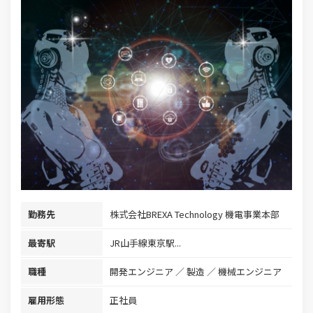
勤務先
株式会社BREXA Technology 機電事業本部
最寄駅
JR山手線東京駅...
職種
開発エンジニア
製造
機械エンジニア
雇用形態
正社員