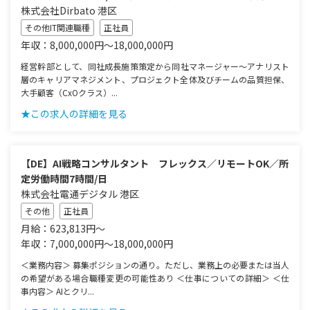
株式会社Dirbato 港区
その他IT関連職種
正社員
年収：8,000,000円～18,000,000円
経営幹部として、同社成長施策策定から同社マネージャー～アナリスト
層のキャリアマネジメント、プロジェクト全体及びチームの品質担保、
大手顧客（CxOクラス）...
★この求人の詳細を見る
【DE】AI戦略コンサルタント フレックス／リモートOK／所
定労働時間7時間/日
株式会社電通デジタル 港区
その他
正社員
月給：623,813円～
年収：7,000,000円～18,000,000円
＜業務内容＞ 募集ポジションの通り。ただし、業務上の必要または当人
の希望がある場合職種変更の可能性あり ＜仕事についての詳細＞ ＜仕
事内容＞ AIとクリ...