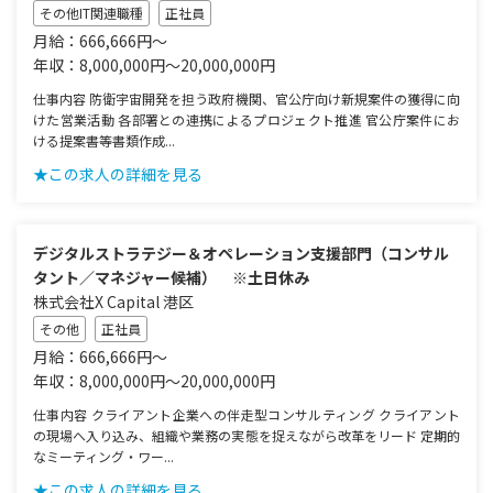
その他IT関連職種
正社員
月給：666,666円～
年収：8,000,000円～20,000,000円
仕事内容 防衛宇宙開発を担う政府機関、官公庁向け新規案件の獲得に向
けた営業活動 各部署との連携によるプロジェクト推進 官公庁案件にお
ける提案書等書類作成...
★この求人の詳細を見る
デジタルストラテジー＆オペレーション支援部門（コンサル
タント／マネジャー候補） ※土日休み
株式会社X Capital 港区
その他
正社員
月給：666,666円～
年収：8,000,000円～20,000,000円
仕事内容 クライアント企業への伴走型コンサルティング クライアント
の現場へ入り込み、組織や業務の実態を捉えながら改革をリード 定期的
なミーティング・ワー...
★この求人の詳細を見る