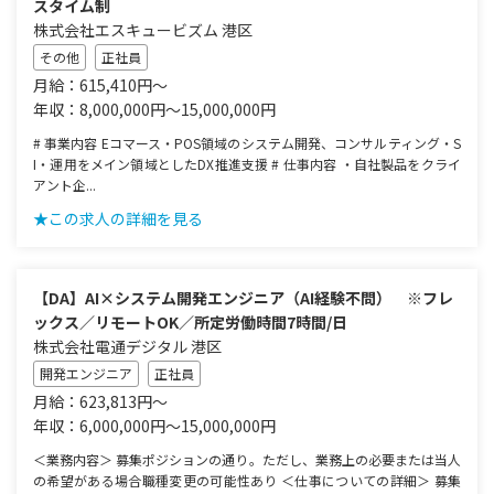
スタイム制
株式会社エスキュービズム 港区
その他
正社員
月給：615,410円～
年収：8,000,000円～15,000,000円
# 事業内容 Eコマース・POS領域のシステム開発、コンサルティング・S
I・運用をメイン領域としたDX推進支援 # 仕事内容 ・自社製品をクライ
アント企...
★この求人の詳細を見る
【DA】AI×システム開発エンジニア（AI経験不問） ※フレ
ックス／リモートOK／所定労働時間7時間/日
株式会社電通デジタル 港区
開発エンジニア
正社員
月給：623,813円～
年収：6,000,000円～15,000,000円
＜業務内容＞ 募集ポジションの通り。ただし、業務上の必要または当人
の希望がある場合職種変更の可能性あり ＜仕事についての詳細＞ 募集