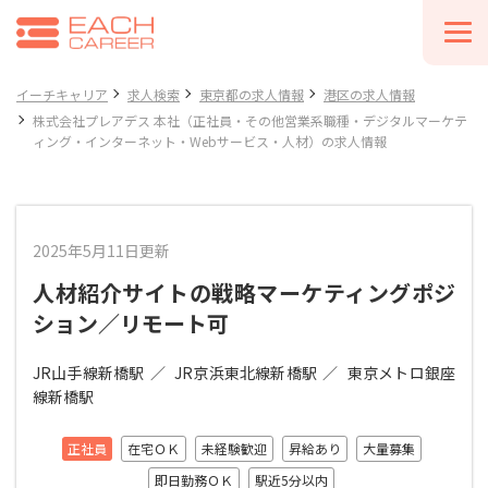
イーチキャリア
求人検索
東京都の求人情報
港区の求人情報
株式会社プレアデス 本社（正社員・その他営業系職種・デジタルマーケテ
ィング・インターネット・Webサービス・人材）の求人情報
2025年5月11日更新
人材紹介サイトの戦略マーケティングポジ
ション／リモート可
JR山手線新橋駅
JR京浜東北線新橋駅
東京メトロ銀座
線新橋駅
正社員
在宅ＯＫ
未経験歓迎
昇給あり
大量募集
即日勤務ＯＫ
駅近5分以内