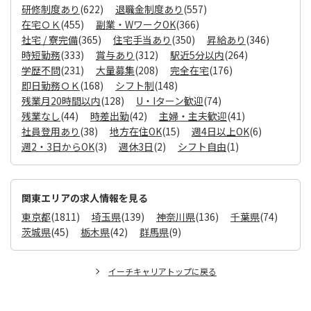
研修制度あり
(622)
退職金制度あり
(557)
在宅ＯＫ
(455)
副業・WワークOK
(366)
社宅 / 寮完備
(365)
住宅手当あり
(350)
昇給あり
(346)
時短勤務
(333)
賞与あり
(312)
駅近5分以内
(264)
学歴不問
(231)
大量募集
(208)
完全在宅
(176)
即日勤務ＯＫ
(168)
シフト制
(148)
残業月20時間以内
(128)
U・Iターン歓迎
(74)
残業なし
(44)
時差出勤
(42)
主婦・主夫歓迎
(41)
社員登用あり
(38)
地方在住OK
(15)
週4日以上OK
(6)
週2・3日からOK
(3)
週休3日
(2)
シフト自由
(1)
関東エリアの求人情報を見る
東京都
(1811)
埼玉県
(139)
神奈川県
(136)
千葉県
(74)
茨城県
(45)
栃木県
(42)
群馬県
(9)
イーチキャリアトップに戻る