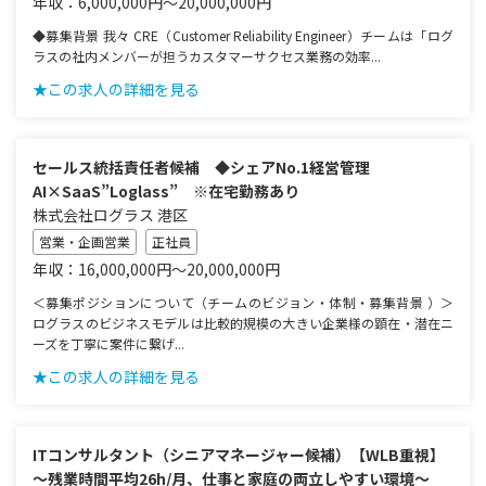
年収：6,000,000円～20,000,000円
◆募集背景 我々 CRE（Customer Reliability Engineer）チームは「ログ
ラスの社内メンバーが担うカスタマーサクセス業務の効率...
★この求人の詳細を見る
セールス統括責任者候補 ◆シェアNo.1経営管理
AI×SaaS”Loglass” ※在宅勤務あり
株式会社ログラス 港区
営業・企画営業
正社員
年収：16,000,000円～20,000,000円
＜募集ポジションについて（チームのビジョン・体制・募集背景 ）＞
ログラスのビジネスモデルは比較的規模の大きい企業様の顕在・潜在ニ
ーズを丁寧に案件に繋げ...
★この求人の詳細を見る
ITコンサルタント（シニアマネージャー候補）【WLB重視】
～残業時間平均26h/月、仕事と家庭の両立しやすい環境～