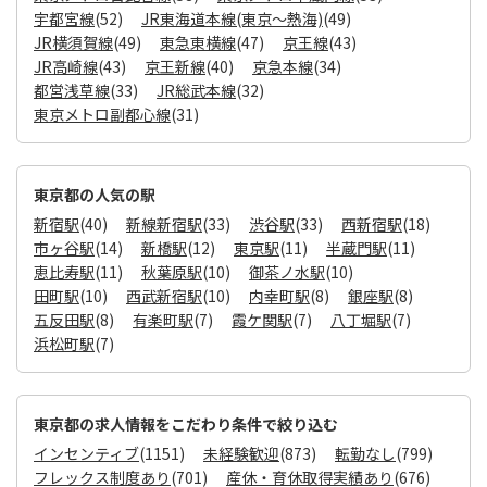
宇都宮線
(52)
JR東海道本線(東京～熱海)
(49)
JR横須賀線
(49)
東急東横線
(47)
京王線
(43)
JR高崎線
(43)
京王新線
(40)
京急本線
(34)
都営浅草線
(33)
JR総武本線
(32)
東京メトロ副都心線
(31)
東京都の人気の駅
新宿駅
(40)
新線新宿駅
(33)
渋谷駅
(33)
西新宿駅
(18)
市ヶ谷駅
(14)
新橋駅
(12)
東京駅
(11)
半蔵門駅
(11)
恵比寿駅
(11)
秋葉原駅
(10)
御茶ノ水駅
(10)
田町駅
(10)
西武新宿駅
(10)
内幸町駅
(8)
銀座駅
(8)
五反田駅
(8)
有楽町駅
(7)
霞ケ関駅
(7)
八丁堀駅
(7)
浜松町駅
(7)
東京都の求人情報をこだわり条件で絞り込む
インセンティブ
(1151)
未経験歓迎
(873)
転勤なし
(799)
フレックス制度あり
(701)
産休・育休取得実績あり
(676)