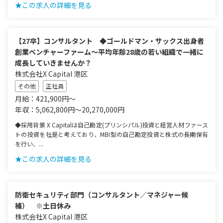
★この求人の詳細を見る
【27卒】コンサルタント ◆ゴールドマン・サックス出身者
創業ベンチャーファーム～平均年齢28歳の若い組織で一緒に
成長していきませんか？
株式会社X Capital 港区
その他
正社員
月給：421,900円～
年収：5,062,800円～20,270,000円
◆採用背景 X Capitalは自己勘定(プリンシパル)投資と経営人材ファース
トの投資を社是と考えており、MBI型の自己勘定投資と株式の長期保有
を行い、...
★この求人の詳細を見る
防衛セキュリティ部門（コンサルタント／マネジャー候
補） ※土日休み
株式会社X Capital 港区