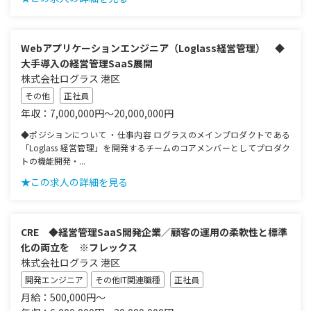
Webアプリケーションエンジニア（Loglass経営管理） ◆
大手導入の経営管理SaaS展開
株式会社ログラス 港区
その他
正社員
年収：7,000,000円～20,000,000円
◆ポジションについて ・仕事内容 ログラスのメインプロダクトである
「Loglass 経営管理」を開発するチームのコアメンバーとしてプロダク
トの機能開発・...
★この求人の詳細を見る
CRE ◆経営管理SaaS開発企業／顧客の運用の柔軟性と標準
化の両立を ※フレックス
株式会社ログラス 港区
開発エンジニア
その他IT関連職種
正社員
月給：500,000円～