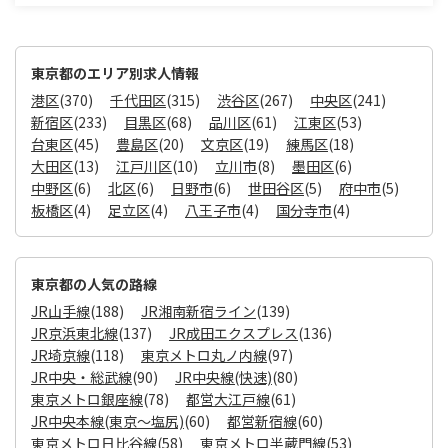
東京都のエリア別求人情報
港区
(370)
千代田区
(315)
渋谷区
(267)
中央区
(241)
新宿区
(233)
目黒区
(68)
品川区
(61)
江東区
(53)
台東区
(45)
豊島区
(20)
文京区
(19)
練馬区
(18)
大田区
(13)
江戸川区
(10)
立川市
(8)
墨田区
(6)
中野区
(6)
北区
(6)
日野市
(6)
世田谷区
(5)
府中市
(5)
板橋区
(4)
足立区
(4)
八王子市
(4)
国分寺市
(4)
東京都の人気の路線
JR山手線
(188)
JR湘南新宿ライン
(139)
JR京浜東北線
(137)
JR成田エクスプレス
(136)
JR埼京線
(118)
東京メトロ丸ノ内線
(97)
JR中央・総武線
(90)
JR中央線(快速)
(80)
東京メトロ銀座線
(78)
都営大江戸線
(61)
JR中央本線(東京～塩尻)
(60)
都営新宿線
(60)
東京メトロ日比谷線
(58)
東京メトロ半蔵門線
(53)