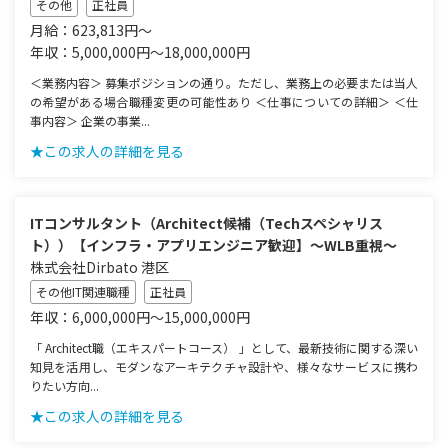
その他
正社員
月給：623,813円～
年収：5,000,000円～18,000,000円
＜業務内容＞ 募集ポジションの通り。ただし、業務上の必要または当人
の希望がある場合職種変更の可能性あり ＜仕事についての詳細＞ ＜仕
事内容＞ 企業の事業...
★この求人の詳細を見る
ITコンサルタント（Architect候補（Techスペシャリス
ト））【インフラ・アプリエンジニア歓迎】～WLB重視～
株式会社Dirbato 港区
その他IT関連職種
正社員
年収：6,000,000円～15,000,000円
「 Architect職（エキスパートコース） 」として、最新技術に関する深い
知見を活用し、モダンなアーキテクチャ設計や、様々なサービスに携わ
りたい方向...
★この求人の詳細を見る