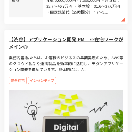
給与
年収 5,000,000 円 - 7,000,000円 ・月収給：
35.7～46.7万円 ・基本給：31.6～37.6万円
・固定残業代（25時間分）：7～9....
【渋谷】アプリケーション開発 PM ※在宅ワークが
メイン◎
業務内容 私たちは、お客様のビジネスの早期実現のため、AWS等
のクラウド製品や連携製品を効率的に活用し、モダンアプリケー
ション開発を進めています。具体的には、A...
完全在宅
インセンティブ