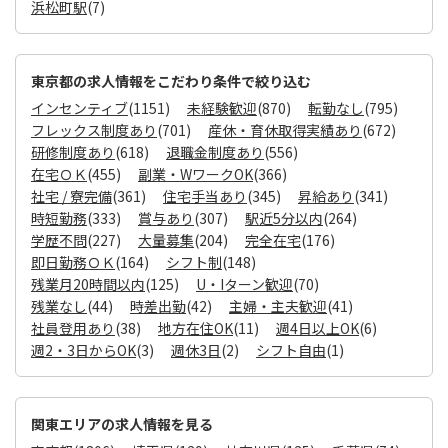
浜松町駅
(7)
東京都の求人情報をこだわり条件で絞り込む
インセンティブ
(1151)
未経験歓迎
(870)
転勤なし
(795)
フレックス制度あり
(701)
産休・育休取得実績あり
(672)
研修制度あり
(618)
退職金制度あり
(556)
在宅ＯＫ
(455)
副業・WワークOK
(366)
社宅 / 寮完備
(361)
住宅手当あり
(345)
昇給あり
(341)
時短勤務
(333)
賞与あり
(307)
駅近5分以内
(264)
学歴不問
(227)
大量募集
(204)
完全在宅
(176)
即日勤務ＯＫ
(164)
シフト制
(148)
残業月20時間以内
(125)
U・Iターン歓迎
(70)
残業なし
(44)
時差出勤
(42)
主婦・主夫歓迎
(41)
社員登用あり
(38)
地方在住OK
(11)
週4日以上OK
(6)
週2・3日からOK
(3)
週休3日
(2)
シフト自由
(1)
関東エリアの求人情報を見る