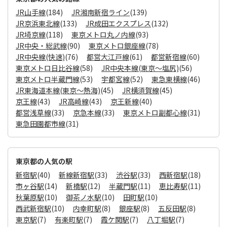
JR山手線
(184)
JR湘南新宿ライン
(139)
JR京浜東北線
(133)
JR成田エクスプレス
(132)
JR埼京線
(118)
東京メトロ丸ノ内線
(93)
JR中央・総武線
(90)
東京メトロ銀座線
(78)
JR中央線(快速)
(76)
都営大江戸線
(61)
都営新宿線
(60)
東京メトロ日比谷線
(58)
JR中央本線(東京～塩尻)
(56)
東京メトロ半蔵門線
(53)
宇都宮線
(52)
東急東横線
(46)
JR東海道本線(東京～熱海)
(45)
JR横須賀線
(45)
京王線
(43)
JR高崎線
(43)
京王新線
(40)
都営浅草線
(33)
京急本線
(33)
東京メトロ副都心線
(31)
東急田園都市線
(31)
東京都の人気の駅
新宿駅
(40)
新線新宿駅
(33)
渋谷駅
(33)
西新宿駅
(18)
市ヶ谷駅
(14)
新橋駅
(12)
半蔵門駅
(11)
恵比寿駅
(11)
秋葉原駅
(10)
御茶ノ水駅
(10)
田町駅
(10)
西武新宿駅
(10)
内幸町駅
(8)
銀座駅
(8)
五反田駅
(8)
東京駅
(7)
有楽町駅
(7)
霞ケ関駅
(7)
八丁堀駅
(7)