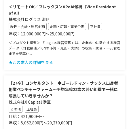
＜リモートOK／フレックス＞VPoAI候補（Vice President
of AI）
株式会社ログラス 港区
経理・会計・経営企画
企画・広報・事業企画
正社員
年収：12,000,000円～25,000,000円
＜プロダクト概要＞ 「Loglass 経営管理」は、企業の中に散在する経営
データ（財務数値／KPIの予算・見込・実績）の収集・統合・一元管理
までを効率化...
★この求人の詳細を見る
【27卒】コンサルタント ◆ゴールドマン・サックス出身者
創業ベンチャーファーム～平均年齢28歳の若い組織で一緒に
成長していきませんか？
株式会社X Capital 港区
その他
正社員
月給：421,900円～
年収：5,062,800円～20,270,000円