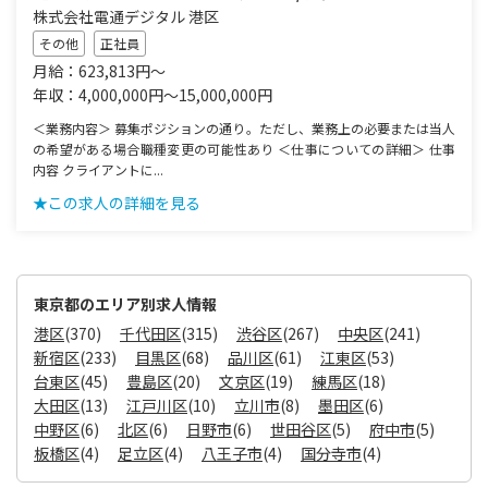
株式会社電通デジタル 港区
その他
正社員
月給：623,813円～
年収：4,000,000円～15,000,000円
＜業務内容＞ 募集ポジションの通り。ただし、業務上の必要または当人
の希望がある場合職種変更の可能性あり ＜仕事についての詳細＞ 仕事
内容 クライアントに...
★この求人の詳細を見る
東京都のエリア別求人情報
港区
(370)
千代田区
(315)
渋谷区
(267)
中央区
(241)
新宿区
(233)
目黒区
(68)
品川区
(61)
江東区
(53)
台東区
(45)
豊島区
(20)
文京区
(19)
練馬区
(18)
大田区
(13)
江戸川区
(10)
立川市
(8)
墨田区
(6)
中野区
(6)
北区
(6)
日野市
(6)
世田谷区
(5)
府中市
(5)
板橋区
(4)
足立区
(4)
八王子市
(4)
国分寺市
(4)