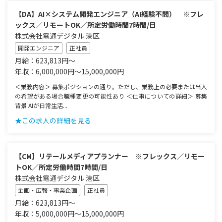
【DA】AI×システム開発エンジニア（AI経験不問） ※フレ
ックス／リモートOK／所定労働時間7時間/日
株式会社電通デジタル 港区
開発エンジニア
正社員
月給：623,813円～
年収：6,000,000円～15,000,000円
＜業務内容＞ 募集ポジションの通り。ただし、業務上の必要または当人
の希望がある場合職種変更の可能性あり ＜仕事についての詳細＞ 募集
背景 AIが日常生活...
★この求人の詳細を見る
【CM】リテールメディアプランナー ※フレックス／リモー
トOK／所定労働時間7時間/日
株式会社電通デジタル 港区
企画・広報・事業企画
正社員
月給：623,813円～
年収：5,000,000円～15,000,000円