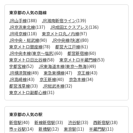
東京都の人気の路線
JR山手線
(188)
JR湘南新宿ライン
(139)
JR京浜東北線
(137)
JR成田エクスプレス
(136)
JR埼京線
(118)
東京メトロ丸ノ内線
(97)
JR中央・総武線
(90)
JR中央線(快速)
(80)
東京メトロ銀座線
(78)
都営大江戸線
(61)
JR中央本線(東京～塩尻)
(60)
都営新宿線
(60)
東京メトロ日比谷線
(58)
東京メトロ半蔵門線
(53)
宇都宮線
(52)
JR東海道本線(東京～熱海)
(49)
JR横須賀線
(49)
東急東横線
(47)
京王線
(43)
JR高崎線
(43)
京王新線
(40)
京急本線
(34)
都営浅草線
(33)
JR総武本線
(32)
東京メトロ副都心線
(31)
東京都の人気の駅
新宿駅
(40)
新線新宿駅
(33)
渋谷駅
(33)
西新宿駅
(18)
市ヶ谷駅
(14)
新橋駅
(12)
東京駅
(11)
半蔵門駅
(11)