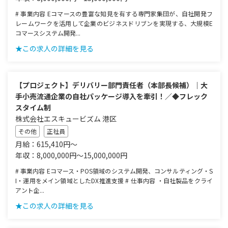
# 事業内容 Eコマースの豊富な知見を有する専門家集団が、自社開発フ
レームワークを活用して企業のビジネスドリブンを実現する、大規模E
コマースシステム開発...
★この求人の詳細を見る
【プロジェクト】デリバリー部門責任者（本部長候補）｜大
手小売流通企業の自社パッケージ導入を牽引！／◆フレック
スタイム制
株式会社エスキュービズム 港区
その他
正社員
月給：615,410円～
年収：8,000,000円～15,000,000円
# 事業内容 Eコマース・POS領域のシステム開発、コンサルティング・S
I・運用をメイン領域としたDX推進支援 # 仕事内容 ・自社製品をクライ
アント企...
★この求人の詳細を見る