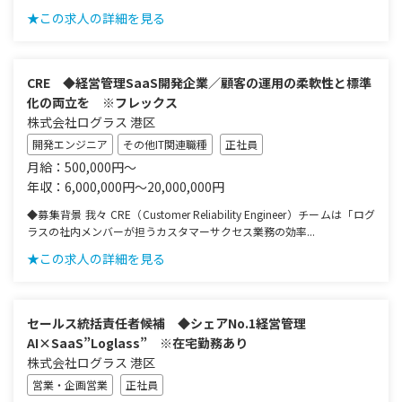
★この求人の詳細を見る
CRE ◆経営管理SaaS開発企業／顧客の運用の柔軟性と標準
化の両立を ※フレックス
株式会社ログラス 港区
開発エンジニア
その他IT関連職種
正社員
月給：500,000円～
年収：6,000,000円～20,000,000円
◆募集背景 我々 CRE（Customer Reliability Engineer）チームは「ログ
ラスの社内メンバーが担うカスタマーサクセス業務の効率...
★この求人の詳細を見る
セールス統括責任者候補 ◆シェアNo.1経営管理
AI×SaaS”Loglass” ※在宅勤務あり
株式会社ログラス 港区
営業・企画営業
正社員