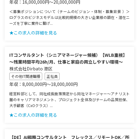
年収：16,000,000円～20,000,000円
＜募集ポジションについて（チームのビジョン・体制・募集背景 ）＞
ログラスのビジネスモデルは比較的規模の大きい企業様の顕在・潜在ニ
ーズを丁寧に案件に繋げ...
★この求人の詳細を見る
ITコンサルタント（シニアマネージャー候補）【WLB重視】
～残業時間平均26h/月、仕事と家庭の両立しやすい環境～
株式会社Dirbato 港区
その他IT関連職種
正社員
年収：8,000,000円～18,000,000円
経営幹部として、同社成長施策策定から同社マネージャー～アナリスト
層のキャリアマネジメント、プロジェクト全体及びチームの品質担保、
大手顧客（CxOクラス）...
★この求人の詳細を見る
【DE】AI戦略コンサルタント フレックス／リモートOK／所