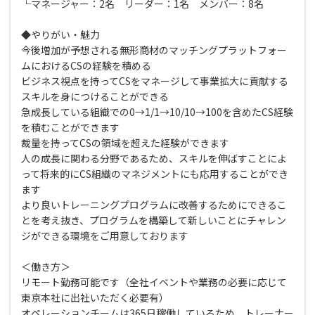
└マネージャー：2名 リーダー：1名 メンバー：8名
◆やりがい・魅力
今後増加が予想される無形商材のマッチングプラットフォー
ムにおけるCSの経験を積める
ビジネス視点を持ってCSをマネージして事業拡大に貢献する
スキルを身につけることができる
急成長している組織での0→1/1→10/10→100を含めたCS経験
を積むことができます
裁量を持ってCSの領域を超えた経験ができます
人の成長に関わる分野であるため、スキルを伸ばすことによ
って将来的にCS組織のマネジメントにも応用することができ
ます
より良いトレーニングプログラムに改善するためにできるこ
とを考え抜き、プログラムを構築して新しいことにチャレン
ジができる環境をご用意しております
＜働き方＞
リモート勤務可能です（全社イベントや業務の必要に応じて
東京本社に出社いただく必要有）
オペレーションチームは365日稼働しているため、トレーナー