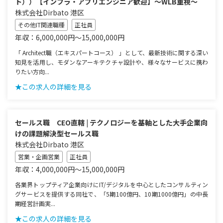
ト））【インフラ・アプリエンジニア歓迎】～WLB重視～
株式会社Dirbato 港区
その他IT関連職種
正社員
年収：6,000,000円～15,000,000円
「 Architect職（エキスパートコース） 」として、最新技術に関する深い
知見を活用し、モダンなアーキテクチャ設計や、様々なサービスに携わ
りたい方向...
★この求人の詳細を見る
セールス職 CEO直轄 | テクノロジーを基軸とした大手企業向
けの課題解決型セールス職
株式会社Dirbato 港区
営業・企画営業
正社員
年収：4,000,000円～15,000,000円
各業界トップティア企業向けにIT/デジタルを中心としたコンサルティン
グサービスを提供する同社で、「5期100億円、10期1000億円」の中長
期経営計画実...
★この求人の詳細を見る