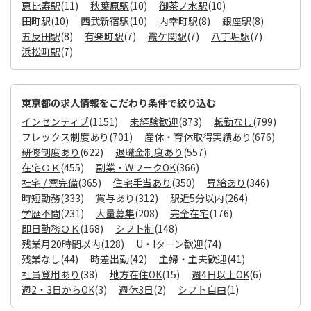
恵比寿駅
(11)
秋葉原駅
(10)
御茶ノ水駅
(10)
田町駅
(10)
西武新宿駅
(10)
内幸町駅
(8)
銀座駅
(8)
五反田駅
(8)
有楽町駅
(7)
霞ケ関駅
(7)
八丁堀駅
(7)
浜松町駅
(7)
東京都の求人情報をこだわり条件で絞り込む
インセンティブ
(1151)
未経験歓迎
(873)
転勤なし
(799)
フレックス制度あり
(701)
産休・育休取得実績あり
(676)
研修制度あり
(622)
退職金制度あり
(557)
在宅ＯＫ
(455)
副業・WワークOK
(366)
社宅 / 寮完備
(365)
住宅手当あり
(350)
昇給あり
(346)
時短勤務
(333)
賞与あり
(312)
駅近5分以内
(264)
学歴不問
(231)
大量募集
(208)
完全在宅
(176)
即日勤務ＯＫ
(168)
シフト制
(148)
残業月20時間以内
(128)
U・Iターン歓迎
(74)
残業なし
(44)
時差出勤
(42)
主婦・主夫歓迎
(41)
社員登用あり
(38)
地方在住OK
(15)
週4日以上OK
(6)
週2・3日からOK
(3)
週休3日
(2)
シフト自由
(1)