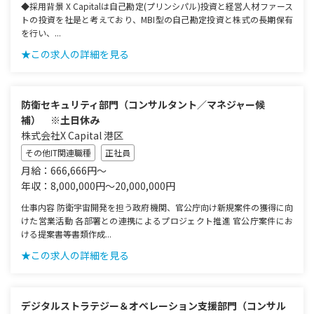
◆採用背景 X Capitalは自己勘定(プリンシパル)投資と経営人材ファース
トの投資を社是と考えており、MBI型の自己勘定投資と株式の長期保有
を行い、...
★この求人の詳細を見る
防衛セキュリティ部門（コンサルタント／マネジャー候
補） ※土日休み
株式会社X Capital 港区
その他IT関連職種
正社員
月給：666,666円～
年収：8,000,000円～20,000,000円
仕事内容 防衛宇宙開発を担う政府機関、官公庁向け新規案件の獲得に向
けた営業活動 各部署との連携によるプロジェクト推進 官公庁案件にお
ける提案書等書類作成...
★この求人の詳細を見る
デジタルストラテジー＆オペレーション支援部門（コンサル