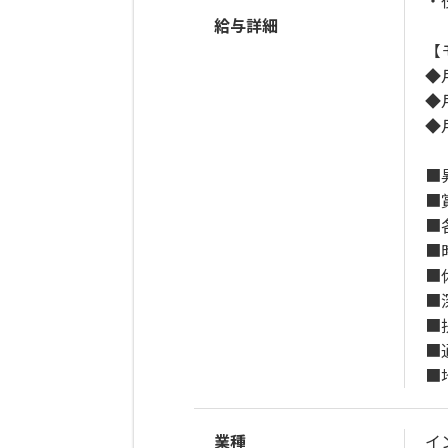
・
給与詳細
【
◆
◆
◆
■
■
■
■
■
■
■
■
■
業種
イ