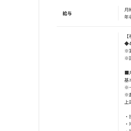
月給
給与
年収
【
◆
※
※
■
基
※
※
上
・
・