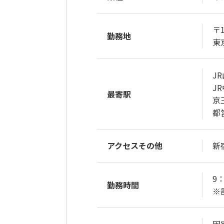
〒1
勤務地
東
J
J
最寄駅
京
都
アクセスその他
新
9
勤務時間
※