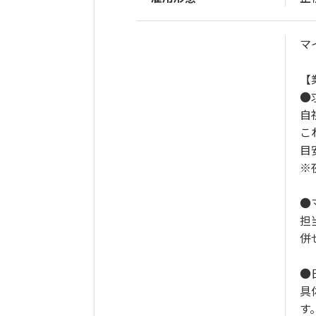
マ
【
●
自
こ
目
※
●
担
併
●
具
す