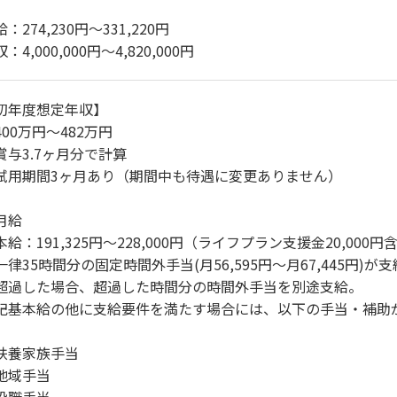
：274,230円～331,220円
：4,000,000円～4,820,000円
初年度想定年収】
400万円～482万円
賞与3.7ヶ月分で計算
試用期間3ヶ月あり（期間中も待遇に変更ありません）
月給
本給：191,325円～228,000円（ライフプラン支援金20,000円
一律35時間分の固定時間外手当(月56,595円～月67,445円)が
超過した場合、超過した時間分の時間外手当を別途支給。
記基本給の他に支給要件を満たす場合には、以下の手当・補助
扶養家族手当
地域手当