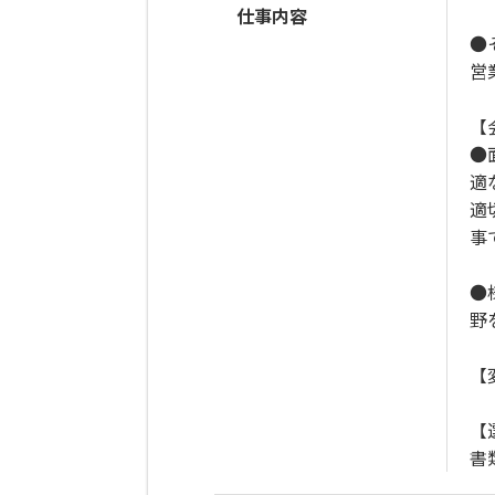
仕事内容
●
営
【
●
適
適
事
●
野
【
【
書