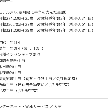
役職手当
モデル月収 ※月給に手当を含んだ金額】
月収274,230円 25歳／就業経験年数2年（社会人3年目）
月収320,705円 27歳／就業経験年数4年（社会人5年目）
月収331,220円 29歳／就業経験年数7年（社会人8年目）
昇給：年1回
賞与：年2回（6月、12月）
各種インセンティブあり
時間外勤務手当
休日勤務手当
深夜勤務手当
扶養家族手当（養育・介護手当／会社規定有）
通勤手当（通勤費全額支給／会社規定有）
地域手当（会社規定有）
ンターネット・Webサービス
人材