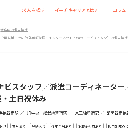
求人を探す
イーチキャリアとは？
コラム
新宿区の求人情報
・企画営業・その他営業系職種・インターネット・Webサービス・人材）の求人情報
イナビスタッフ／派遣コーディネーター
境・土日祝休み
山手線新宿駅
JR中央・総武線新宿駅
京王線新宿駅
都営新宿線
歓迎
賞与あり
昇給あり
住宅手当あり
退職金制度あり
即日勤務Ｏ