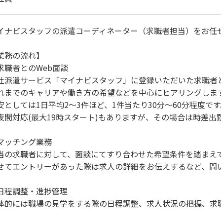
イナビスタッフの派遣コーディネーター（求職者担当）をお任
業務の流れ】
求職者とのWeb面談
社派遣サービス「マイナビスタッフ」に登録いただいた求職者と
れまでのキャリアや働き方の希望などを中心にヒアリングしま
安としては1日平均2～3件ほど、1件当たり30分～60分程度です
夜間対応(最大19時スタート)もありますが、その場合は時差出
マッチング業務
当の求職者に対して、面談にてすり合わせた希望条件を踏まえ
せてエントリーがあった際は求人の詳細をお伝えするなど、問
日程調整・進捗管理
体的には職場の見学をする際の日程調整、求人状況の把握、求
。