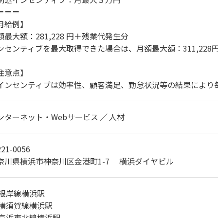
＝＝＝
月給例】
額最大額：281,228 円＋残業代発生分
ンセンティブを最大取得できた場合は、月額最大額：311,228
注意点】
インセンティブは効率性、顧客満足、勤怠状況等の結果により
ンターネット・Webサービス
人材
21-0056
奈川県横浜市神奈川区金港町1-7 横浜ダイヤビル
R根岸線横浜駅
R横須賀線横浜駅
R京浜東北線横浜駅