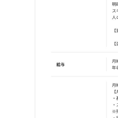
明
ス
人
【
【
月給
給与
年収
月給
【
・
・
※
・