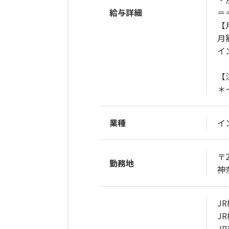
給与詳細
＝
【
月
イ
【
＊
業種
イ
〒2
勤務地
神
J
J
J