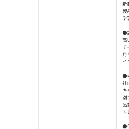
新
製
学
●
高
チ
月
イ
●
社
キ
別
品
ト
●