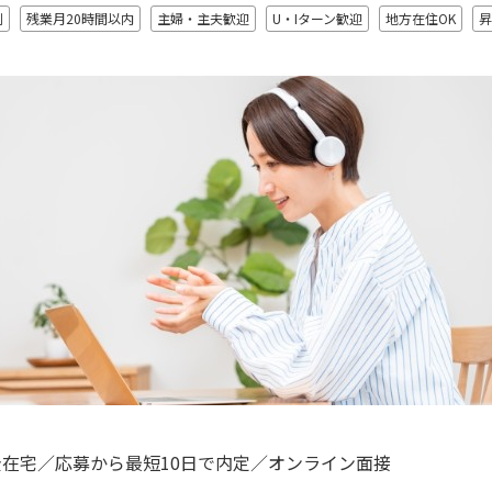
制
残業月20時間以内
主婦・主夫歓迎
U・Iターン歓迎
地方在住OK
昇
在宅／応募から最短10日で内定／オンライン面接