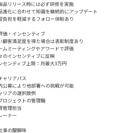
製品リリース時には必ず研修を実施
品進化に合わせて知識を継続的にアップデート
習負担を軽減するフォロー体制あり
評価・インセンティブ
い顧客満足度を得た場合は表彰制度あり
ームミーティングやアワードで評価
々のインセンティブに反映
ンセンティブ上限：月最大3万円
キャリアパス
内公募により他部署への挑戦が可能
ャリアの選択肢例
プロジェクトの管理職
質管理担当
レーナー
仕事の醍醐味