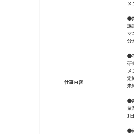
メ
●
課
マ
分
●
研
メ
定
仕事内容
未
●
業
1
●