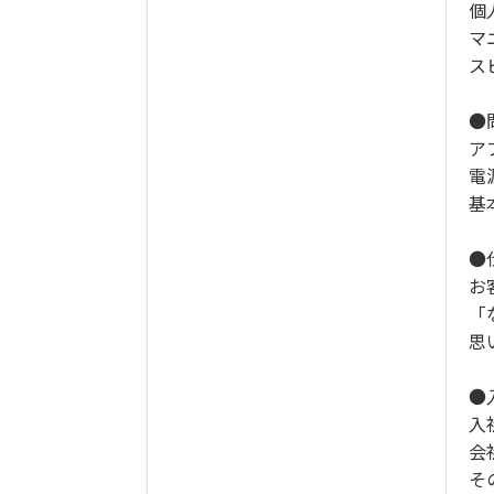
個
マ
ス
●
ア
電
基
●
お
「
思
●
入
会
そ