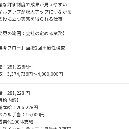
確な評価制度で成果が見えやすい
キルアップが収入アップにつながる
の役に立つ実感を得られる仕事
変更の範囲：会社の定める業務】
選考フロー】面接2回＋適性検査
：281,228円～
：3,374,736円～4,000,000円
：281,228 円
月給内訳】
基本給：266,228円
スキル手当：15,000円
残業代100％支給
別途インセンティブ：月最大３万円