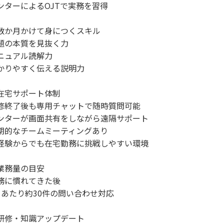
ンターによるOJTで実務を習得
数か月かけて身につくスキル
題の本質を見抜く力
ニュアル読解力
かりやすく伝える説明力
在宅サポート体制
修終了後も専用チャットで随時質問可能
ンターが画面共有をしながら遠隔サポート
期的なチームミーティングあり
経験からでも在宅勤務に挑戦しやすい環境
業務量の目安
務に慣れてきた後
日あたり約30件の問い合わせ対応
研修・知識アップデート