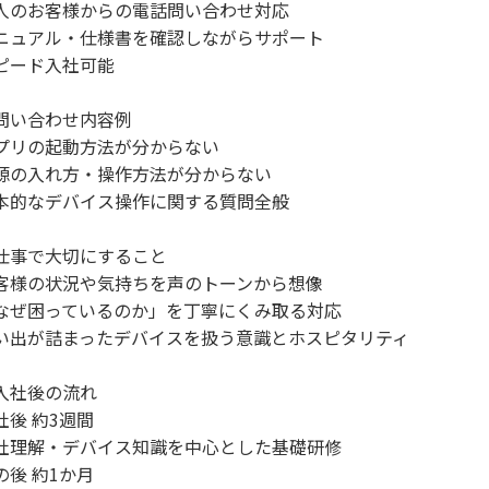
人のお客様からの電話問い合わせ対応
ニュアル・仕様書を確認しながらサポート
ピード入社可能
問い合わせ内容例
プリの起動方法が分からない
源の入れ方・操作方法が分からない
本的なデバイス操作に関する質問全般
仕事で大切にすること
客様の状況や気持ちを声のトーンから想像
なぜ困っているのか」を丁寧にくみ取る対応
い出が詰まったデバイスを扱う意識とホスピタリティ
入社後の流れ
社後 約3週間
社理解・デバイス知識を中心とした基礎研修
の後 約1か月