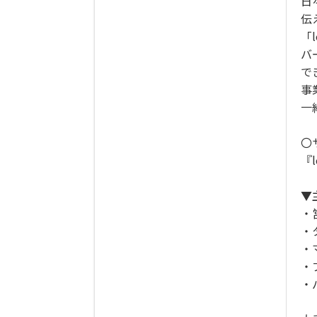
日
伝
「
バ
で
事
一
〇
『l
▼
・
・
・
・
・