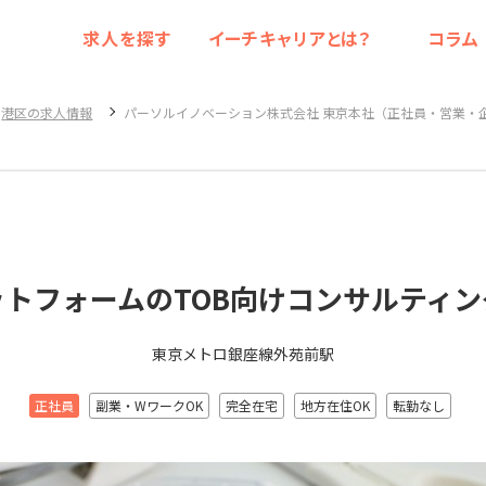
求人を探す
イーチキャリアとは？
コラム
港区の求人情報
パーソルイノベーション株式会社 東京本社（正社員・営業・
トフォームのTOB向けコンサルティ
東京メトロ銀座線外苑前駅
正社員
副業・WワークOK
完全在宅
地方在住OK
転勤なし