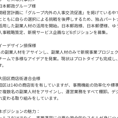
日本郵政グループ様
期経営計画に「グループ内外の人事交流促進」を掲げている中
とともに自らの選択による挑戦を後押しするため、独占パート
活用した副業人材の活用を開始。日本郵政様、日本郵便様、ゆ
人事戦略策定、新規サービス企画など6ポジションを募集。
イーデザイン損保様
名の副業人材をアサインし、副業人材のみで新規事業プロジェ
チームで多様なアイデアを発案。現状はプロトタイプも完成し
す。
大田区商店街連合会様
田区は140の商店街を有していますが、事務機能の効率化や標
で複数名の副業人材をアサインし、運営業務をすべて棚卸。デ
れ変わる取り組みをしています。
本ポジションの魅力：
ールスだけでなく、事業運営に必要な複合的なスキルが身につ