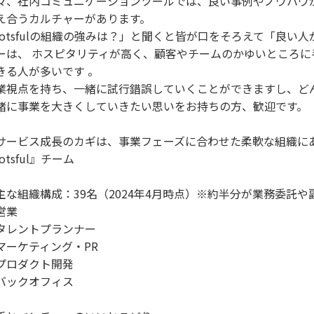
々、社内コミュニケーションツールでは、良い事例やノウハウ
え合うカルチャーがあります。
lotsfulの組織の強みは？」と聞くと皆が口をそろえて「良い
ーは、 ホスピタリティが高く、顧客やチームのかゆいところに
きる人が多いです 。
業視点を持ち、一緒に試行錯誤していくことができますし、ど
緒に事業を大きくしていきたい思いをお持ちの方、歓迎です。
サービス成長のカギは、事業フェーズに合わせた柔軟な組織に
otsful』チーム
主な組織構成：39名（2024年4月時点）※約半分が業務委託や
営業
タレントプランナー
マーケティング・PR
プロダクト開発
バックオフィス