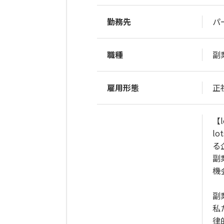
勤務先
パ
職種
副
雇用形態
正
【l
l
る
副
機
副
私
律