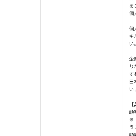
る
個
個
キ
い
企
り
す
日
い
【
顧
※
う
顧