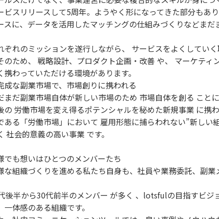
ービスリリースして5周年。ようやく形になってきた部分もあ
ースに、データを活用したマッチングの仕組みづくりなどまだ
。
れぞれのミッションを遂行しながら、 サービスをよくしていく
そのため、 戦略設計、プロダクト企画・改善 や、 マーケティ
く携わっていただける環境があります。
完成な副業市場で、市場創りに携われる
だまだ副業市場自体が新しい市場のため 市場自体を創る こと
後の 労働市場を変え得るポテンシャルを秘めた新規事業 に携
である「労働市場」において 雇用形態に捕らわれない”新しい組
く 社会的意義の高い事業 です。
様でも想いはひとつのメンバーたち
様な組織づくりを進める私たち自身も、社員や業務委託、副業
0代後半から30代前半のメンバー が多く 、lotsfulの目指す
、一体感のある組織です。