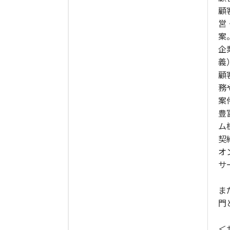
顧
営
案
企
義
顧
務
案
豊
ム
契
オ
サ
ま
門
＜