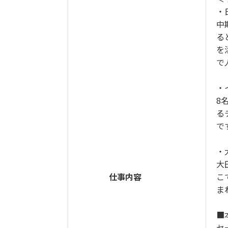
・
中
る
を
で
・
8
る
で
・
大
仕事内容
こ
ま
■
セ