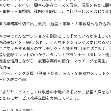
客リサーチを行い、顧客の潜在ニーズを仮定。仮説をもとに顧
・事業・人事戦略、課題を明確にし、同社サービスを通じて副
。
業の業務案件切り出し支援 （経営・事業・人事戦略へ踏み込
）
客の中でどんなポジションを副業として求めているか定まって
や課題などを一緒に整理し、どんなポジションが必要となるか
件にマッチする個人のマッチング・面談実施 （案件のご紹介、
富な登録タレントの中から、タレントプランナー（タレント側
機能を活用しながら、最適な案件の紹介、マッチングを実施。
約締結
ンボーディング支援 （副業開始後、個人・企業双方メリットを
ービス改善企画
だまだサービスとしては改善の余地があるため、顧客の声をも
とともにサービス改善企画を実施しています。
サービス導入事例＞