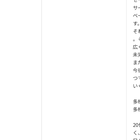
サ
ベ
す
そ
。
広
未
ま
今
つ
い
多
多
2
く